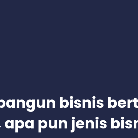
angun bisnis be
 apa pun jenis bis