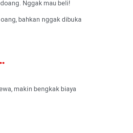
t doang. Nggak mau beli!
" doang, bahkan nggak dibuka
.
ewa, makin bengkak biaya